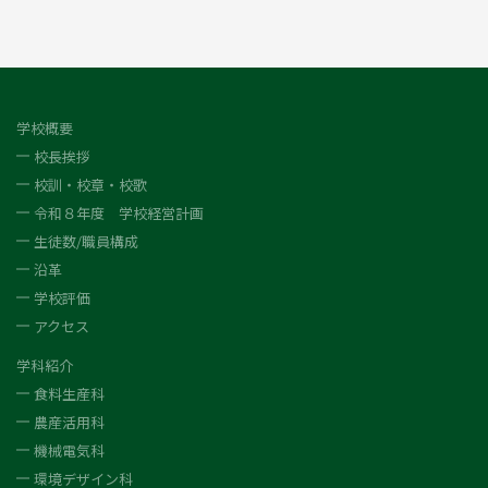
学校概要
校長挨拶
校訓・校章・校歌
令和８年度 学校経営計画
生徒数/職員構成
沿革
学校評価
アクセス
学科紹介
食料生産科
農産活用科
機械電気科
環境デザイン科