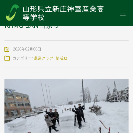
山形県立新庄神室産業高等学校
>
お知らせ
>
農業クラブ
>
KAMU SAN
山形県立新庄神室産業高
雪祭り
等学校
KAMU SAN雪祭り
2026年02月06日
カテゴリー:
農業クラブ
,
部活動