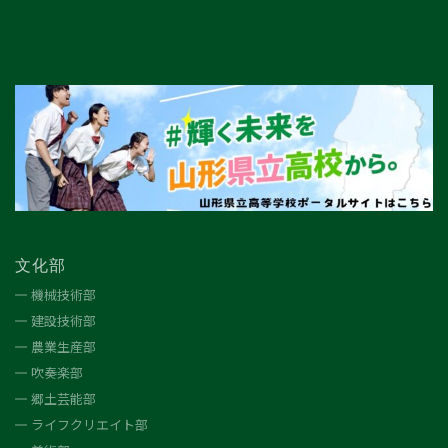
文化部
機械技術部
建設技術部
農業生産部
吹奏楽部
郷土芸能部
ライフクリエイト部