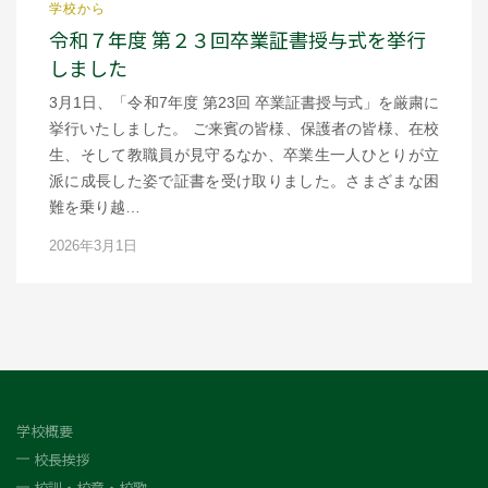
学校から
令和７年度 第２３回卒業証書授与式を挙行
しました
3月1日、「令和7年度 第23回 卒業証書授与式」を厳粛に
挙行いたしました。 ご来賓の皆様、保護者の皆様、在校
生、そして教職員が見守るなか、卒業生一人ひとりが立
派に成長した姿で証書を受け取りました。さまざまな困
難を乗り越…
2026年3月1日
学校概要
校長挨拶
校訓・校章・校歌