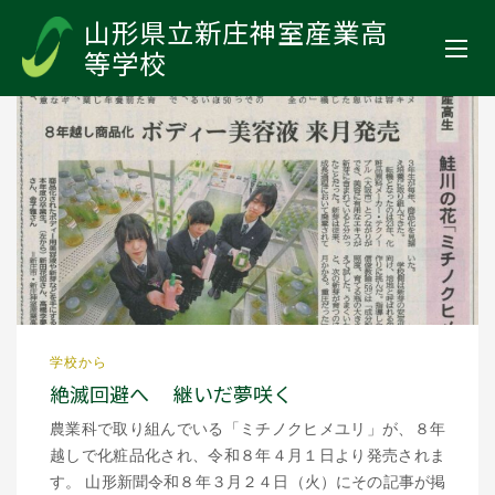
山形県立新庄神室産業高等学校
>
お知らせ
>
2026年
>
3月
山形県立新庄神室産業高
等学校
学校から
絶滅回避へ 継いだ夢咲く
農業科で取り組んでいる「ミチノクヒメユリ」が、８年
越しで化粧品化され、令和８年４月１日より発売されま
す。 山形新聞令和８年３月２４日（火）にその記事が掲