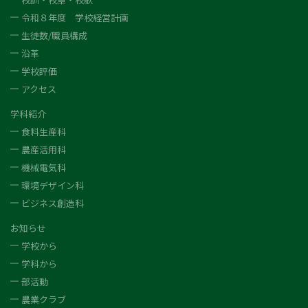
令和８年度 学校経営計画
生徒数/職員構成
沿革
学校評価
アクセス
学科紹介
食料生産科
農産活用科
機械電気科
環境デザイン科
ビジネス創造科
お知らせ
学校から
学科から
部活動
農業クラブ