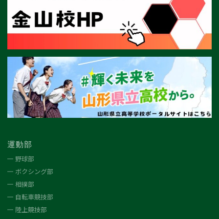
運動部
野球部
ボクシング部
相撲部
自転車競技部
陸上競技部