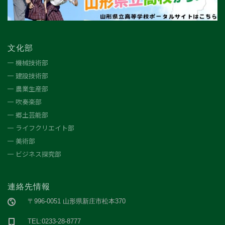
文化部
機械技術部
建設技術部
農業生産部
吹奏楽部
郷土芸能部
ライフクリエイト部
美術部
ビジネス探究部
連絡先情報
〒996-0051 山形県新庄市松本370
TEL:0233-28-8777