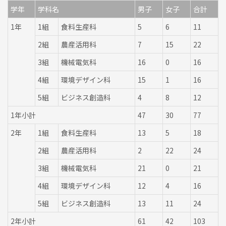
学年
学科名
男子
女子
合計
1年
1組
食料生産科
5
6
11
2組
農産活用科
7
15
22
3組
機械電気科
16
0
16
4組
環境デザイン科
15
1
16
5組
ビジネス創造科
4
8
12
1年小計
47
30
77
2年
1組
食料生産科
13
5
18
2組
農産活用科
2
22
24
3組
機械電気科
21
0
21
4組
環境デザイン科
12
4
16
5組
ビジネス創造科
13
11
24
2年小計
61
42
103