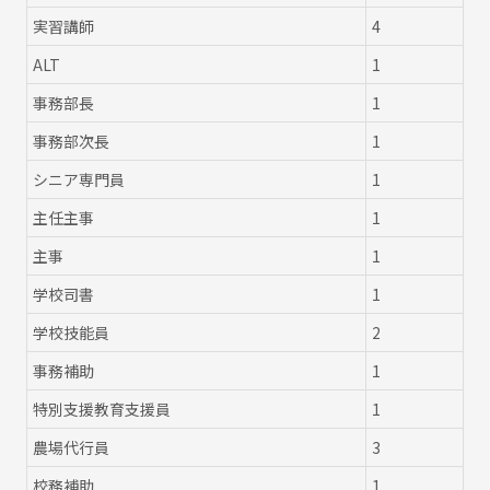
実習講師
4
ALT
1
事務部長
1
事務部次長
1
シニア専門員
1
主任主事
1
主事
1
学校司書
1
学校技能員
2
事務補助
1
特別支援教育支援員
1
農場代行員
3
校務補助
1