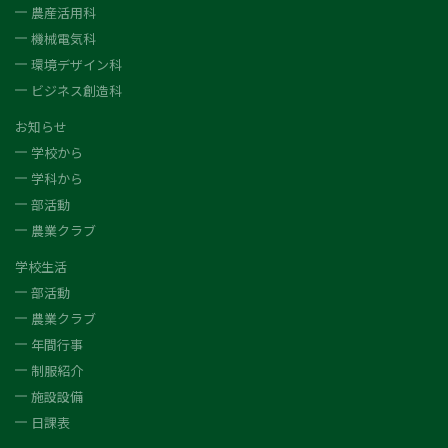
農産活用科
機械電気科
環境デザイン科
ビジネス創造科
お知らせ
学校から
学科から
部活動
農業クラブ
学校生活
部活動
農業クラブ
年間行事
制服紹介
施設設備
日課表