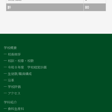
計
80
学校概要
校長挨拶
校訓・校章・校歌
令和８年度 学校経営計画
生徒数/職員構成
沿革
学校評価
アクセス
学科紹介
食料生産科