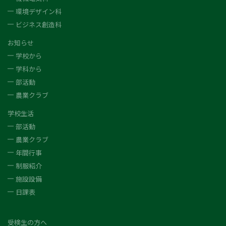
環境デザイン科
ビジネス創造科
お知らせ
学校から
学科から
部活動
農業クラブ
学校生活
部活動
農業クラブ
年間行事
制服紹介
施設設備
日課表
受検生の方へ