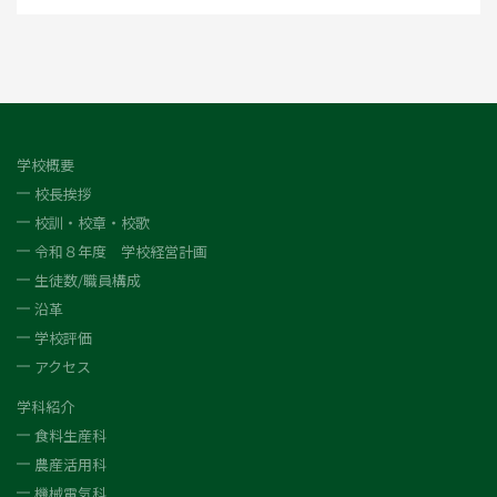
学校概要
校長挨拶
校訓・校章・校歌
令和８年度 学校経営計画
生徒数/職員構成
沿革
学校評価
アクセス
学科紹介
食料生産科
農産活用科
機械電気科