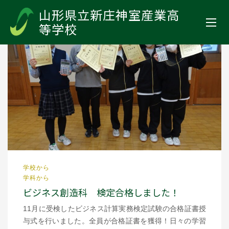
山形県立新庄神室産業高等学校
>
お知らせ
>
2024年
>
12月
山形県立新庄神室産業高
等学校
学校から
学科から
ビジネス創造科 検定合格しました！
11月に受検したビジネス計算実務検定試験の合格証書授
与式を行いました。全員が合格証書を獲得！日々の学習