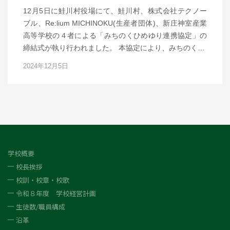
12月5日に鮭川村役場にて、鮭川村、株式会社テクノー
ブル、Re:lium MICHINOKU(生産者団体)、新庄神室産業
高等学校の４者による「みちのくひめゆり連携協定」の
締結式が執り行われました。 本協定により、みちのく…
2024年12月5日
学校概要
校長挨拶
校訓・校章・校歌
令和８年度 学校経営計画
生徒数/職員構成
沿革