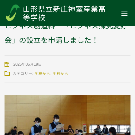
山形県立新庄神室産業高等学校
>
お知らせ
>
学校から
>
ビジネス創造
山形県立新庄神室産業高
科 「ビジネス探究愛好会」の設立を申請しました！
等学校
ビジネス創造科 「ビジネス探究愛好
会」の設立を申請しました！
2025年05月19日
カテゴリー:
学校から
,
学科から