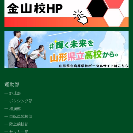
運動部
野球部
ボクシング部
相撲部
自転車競技部
陸上競技部
サッカー部