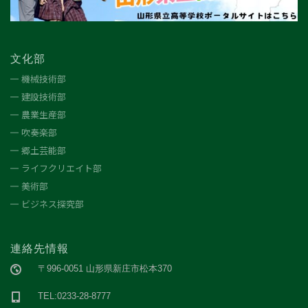
文化部
機械技術部
建設技術部
農業生産部
吹奏楽部
郷土芸能部
ライフクリエイト部
美術部
ビジネス探究部
連絡先情報
〒996-0051 山形県新庄市松本370
TEL:0233-28-8777