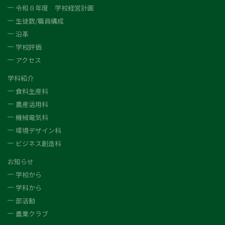
令和８年度 学校経営計画
生徒数/職員構成
沿革
学校評価
アクセス
学科紹介
食料生産科
農産活用科
機械電気科
環境デザイン科
ビジネス創造科
お知らせ
学校から
学科から
部活動
農業クラブ