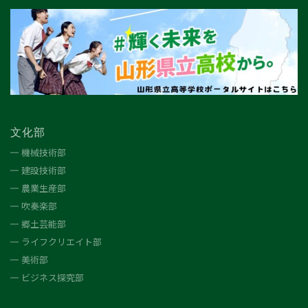
文化部
機械技術部
建設技術部
農業生産部
吹奏楽部
郷土芸能部
ライフクリエイト部
美術部
ビジネス探究部