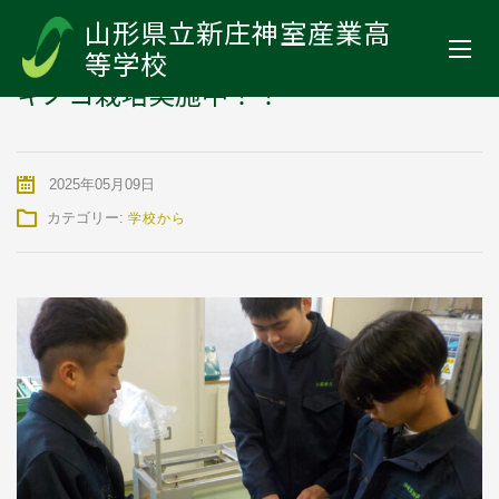
山形県立新庄神室産業高等学校
>
お知らせ
>
学校から
>
キノコ栽培実
山形県立新庄神室産業高
施中！！
等学校
キノコ栽培実施中！！
2025年05月09日
カテゴリー:
学校から