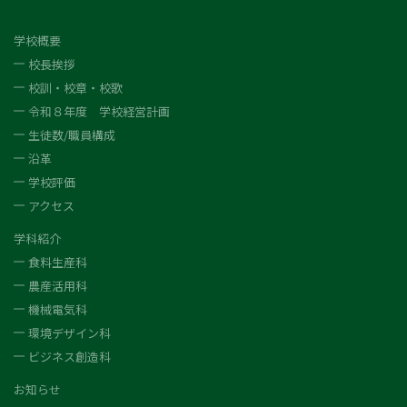
学校概要
校長挨拶
校訓・校章・校歌
令和８年度 学校経営計画
生徒数/職員構成
沿革
学校評価
アクセス
学科紹介
食料生産科
農産活用科
機械電気科
環境デザイン科
ビジネス創造科
お知らせ