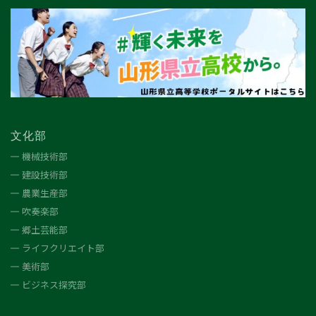
文化部
機械技術部
建設技術部
農業生産部
吹奏楽部
郷土芸能部
ライフクリエイト部
美術部
ビジネス探究部