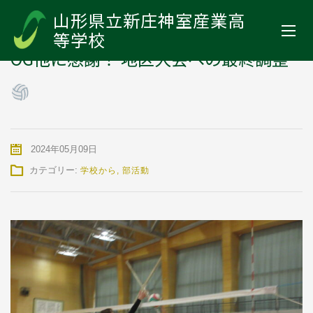
山形県立新庄神室産業高等学校
>
お知らせ
>
学校から
>
OG他に感
山形県立新庄神室産業高
謝！ 地区大会への最終調整
等学校
OG他に感謝！ 地区大会への最終調整
2024年05月09日
カテゴリー:
学校から
,
部活動