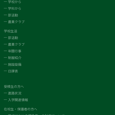
学校から
学科から
部活動
農業クラブ
学校生活
部活動
農業クラブ
年間行事
制服紹介
施設設備
日課表
受検生の方へ
進路状況
入学関連情報
在校生・保護者の方へ