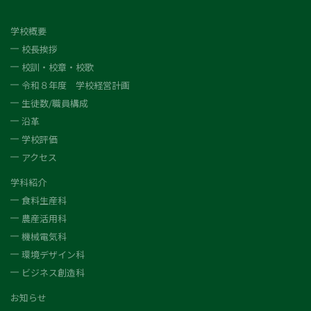
学校概要
校長挨拶
校訓・校章・校歌
令和８年度 学校経営計画
生徒数/職員構成
沿革
学校評価
アクセス
学科紹介
食料生産科
農産活用科
機械電気科
環境デザイン科
ビジネス創造科
お知らせ