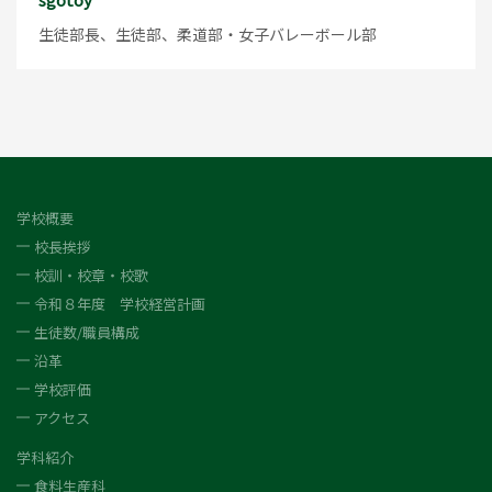
生徒部長、生徒部、柔道部・女子バレーボール部
学校概要
校長挨拶
校訓・校章・校歌
令和８年度 学校経営計画
生徒数/職員構成
沿革
学校評価
アクセス
学科紹介
食料生産科