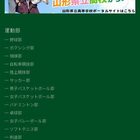
運動部
野球部
ボクシング部
相撲部
自転車競技部
陸上競技部
サッカー部
男子バスケットボール部
女子バスケットボール部
バドミントン部
卓球部
女子バレーボール部
ソフトテニス部
剣道部