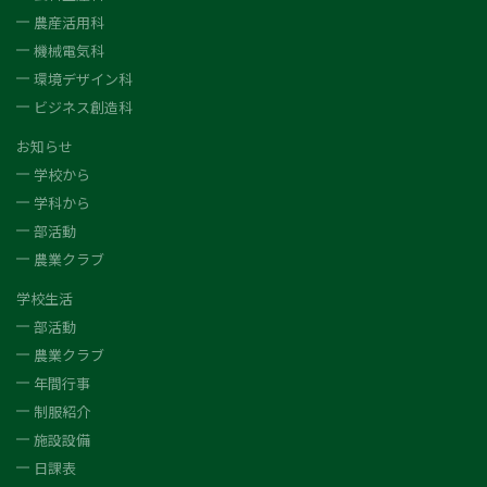
農産活用科
機械電気科
環境デザイン科
ビジネス創造科
お知らせ
学校から
学科から
部活動
農業クラブ
学校生活
部活動
農業クラブ
年間行事
制服紹介
施設設備
日課表