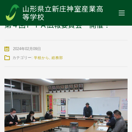
山形県立新庄神室産業高等学校
>
お知らせ
>
学校から
>
第４回ＰＴＡ
山形県立新庄神室産業高
広報委員会 開催！
等学校
第４回ＰＴＡ広報委員会 開催！
2024年02月09日
カテゴリー:
学校から
,
総務部