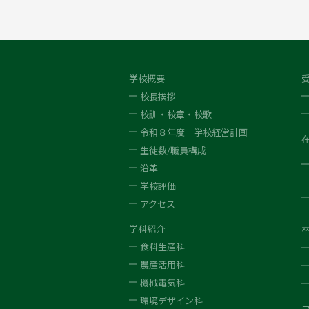
学校概要
校長挨拶
校訓・校章・校歌
令和８年度 学校経営計画
生徒数/職員構成
沿革
学校評価
アクセス
学科紹介
食料生産科
農産活用科
機械電気科
環境デザイン科