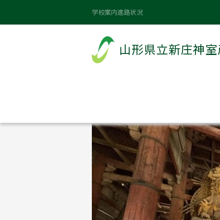
山形県立新庄神室産業高等学校
>
お知らせ
学校案内
進路状況
修学旅行最終日m
山形県立新庄神室
2025年11月25日
カテゴリー