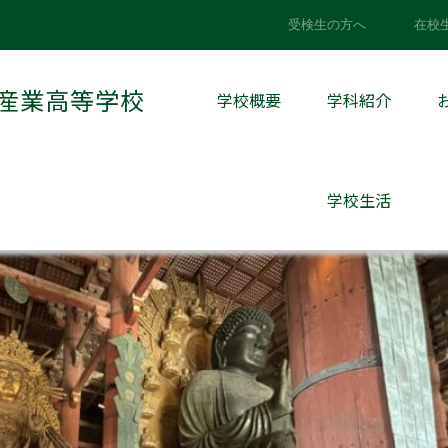
>
学校から
>
修学旅行最終日m(__)m
受検生の方へ
在校
(__)m
産業高等学校
学校概要
学科紹介
:
学校から
学校生活