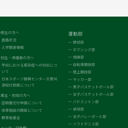
受検生の方へ
運動部
進路状況
野球部
入学関連情報
ボクシング部
相撲部
在校生・保護者の方へ
自転車競技部
学校における感染症への対応につ
いて
陸上競技部
日本スポーツ振興センター災害共
サッカー部
済給付制度について
男子バスケットボール部
女子バスケットボール部
卒業生・地域の方へ
バドミントン部
証明書交付申請について
卓球部
体育施設の開放について
女子バレーボール部
教育後援会
ソフトテニス部
フェンガー記念館