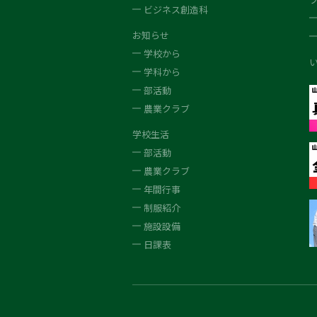
ビジネス創造科
お知らせ
学校から
学科から
部活動
農業クラブ
学校生活
部活動
農業クラブ
年間行事
制服紹介
施設設備
日課表