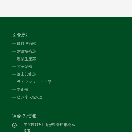
文化部
機械技術部
建設技術部
農業生産部
吹奏楽部
郷土芸能部
ライフクリエイト部
美術部
ビジネス探究部
連絡先情報
〒996-0051 山形県新庄市松本
370