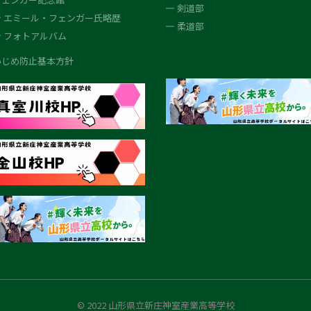
剣道部
エミール・フェンガー氏略歴
柔道部
フォトアルバム
いじめ防止基本方針
© 2022 山形県立新庄神室産業高等学校