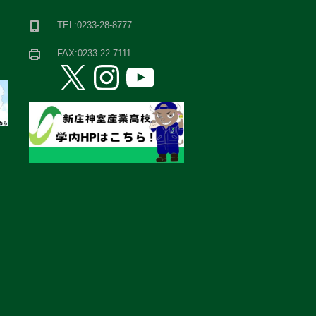
TEL:0233-28-8777
FAX:0233-22-7111
X
Instagram
YouTube