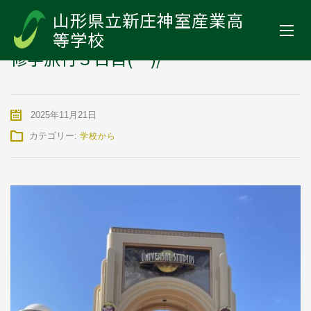
山形県立新庄神室産業高等学校
>
お知らせ
>
学校から
>
修学旅行３日
山形県立新庄神室産業高
目(^^)/
等学校
修学旅行３日目(^^)/
2025年11月21日
カテゴリー:
学校から