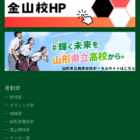
運動部
野球部
ボクシング部
相撲部
自転車競技部
陸上競技部
サッカー部