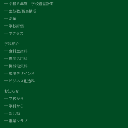
令和８年度 学校経営計画
生徒数/職員構成
沿革
学校評価
アクセス
学科紹介
食料生産科
農産活用科
機械電気科
環境デザイン科
ビジネス創造科
お知らせ
学校から
学科から
部活動
農業クラブ