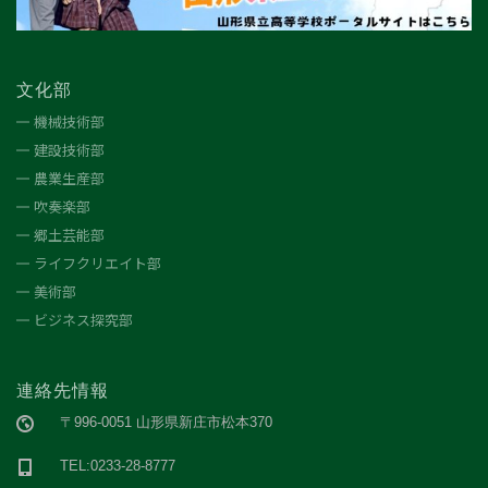
文化部
機械技術部
建設技術部
農業生産部
吹奏楽部
郷土芸能部
ライフクリエイト部
美術部
ビジネス探究部
連絡先情報
〒996-0051 山形県新庄市松本370
TEL:0233-28-8777