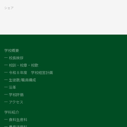
シェア
学校概要
校長挨拶
校訓・校章・校歌
令和８年度 学校経営計画
生徒数/職員構成
沿革
学校評価
アクセス
学科紹介
食料生産科
農産活用科