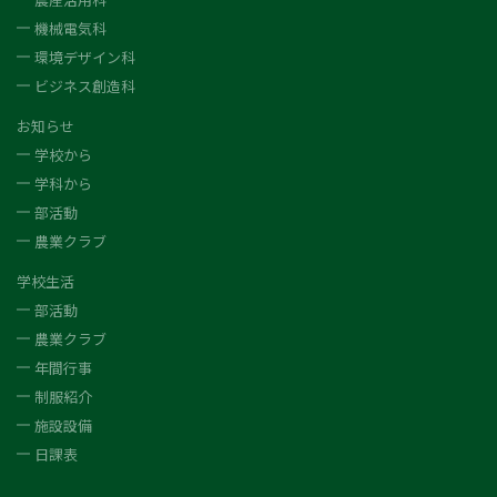
機械電気科
環境デザイン科
ビジネス創造科
お知らせ
学校から
学科から
部活動
農業クラブ
学校生活
部活動
農業クラブ
年間行事
制服紹介
施設設備
日課表