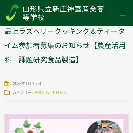
山形県立新庄神室産業高等学校
>
お知らせ
>
学校から
>
最上ラズベリ
山形県立新庄神室産業高
ークッキング＆ティータイム参加者募集のお知らせ【農産活用科 課題
等学校
研究食品製造】
最上ラズベリークッキング＆ティータ
イム参加者募集のお知らせ【農産活用
科 課題研究食品製造】
2025年11月07日
カテゴリー:
学校から
,
学科から