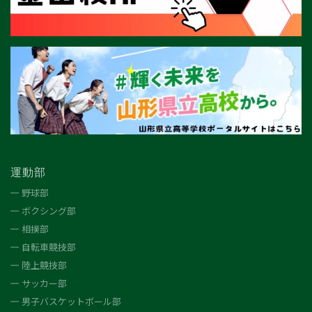
運動部
野球部
ボクシング部
相撲部
自転車競技部
陸上競技部
サッカー部
男子バスケットボール部