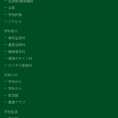
生徒数/職員構成
沿革
学校評価
アクセス
学科紹介
食料生産科
農産活用科
機械電気科
環境デザイン科
ビジネス創造科
お知らせ
学校から
学科から
部活動
農業クラブ
学校生活