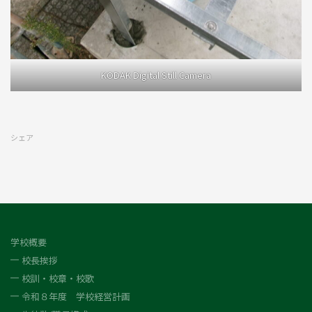
KODAK Digital Still Camera
シェア
学校概要
校長挨拶
校訓・校章・校歌
令和８年度 学校経営計画