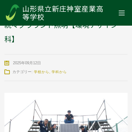
山形県立新庄神室産業高等学校
>
お知らせ
>
学校から
>
続々グラウン
山形県立新庄神室産業高
ド照明【環境デザイン科】
等学校
続々グラウンド照明【環境デザイン
科】
2025年09月12日
カテゴリー:
学校から
,
学科から