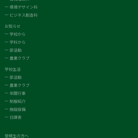
環境デザイン科
ビジネス創造科
お知らせ
学校から
学科から
部活動
農業クラブ
学校生活
部活動
農業クラブ
年間行事
制服紹介
施設設備
日課表
受検生の方へ