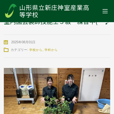
山形県立新庄神室産業高等学校
>
お知らせ
>
学校から
>
室内園芸装飾
山形県立新庄神室産業高
技能士３級 練習中(^^♪
等学校
室内園芸装飾技能士３級 練習中(^^♪
2025年08月01日
カテゴリー:
学校から
,
学科から