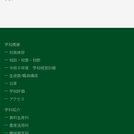
学校概要
校長挨拶
校訓・校章・校歌
令和８年度 学校経営計画
生徒数/職員構成
沿革
学校評価
アクセス
学科紹介
食料生産科
農産活用科
機械電気科