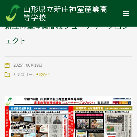
山形県立新庄神室産業高等学校
>
お知らせ
>
学校から
>
新庄神室産業
山形県立新庄神室産業高
高校フューチャープロジェクト
等学校
新庄神室産業高校フューチャープロジ
ェクト
2025年06月19日
カテゴリー:
学校から