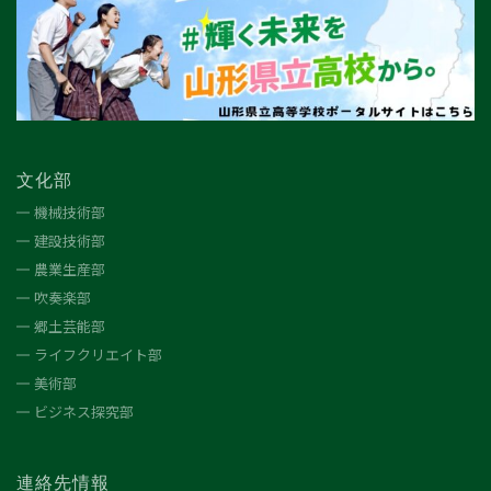
文化部
機械技術部
建設技術部
農業生産部
吹奏楽部
郷土芸能部
ライフクリエイト部
美術部
ビジネス探究部
連絡先情報