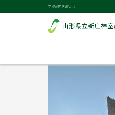
山形県立新庄神室産業高等学校
>
お知らせ
学校案内
進路状況
修学旅行4日目
山形県立新庄神室
2024年11月22日
カテゴリー