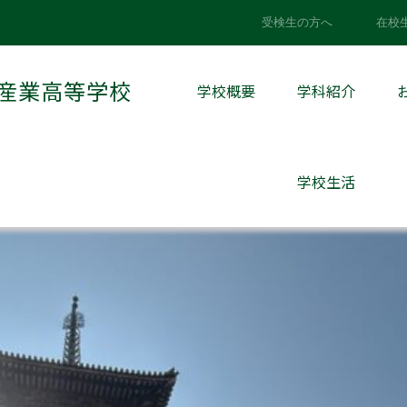
>
学校から
>
修学旅行4日目（最終日）
受検生の方へ
在校
（最終日）
産業高等学校
学校概要
学科紹介
:
学校から
学校生活