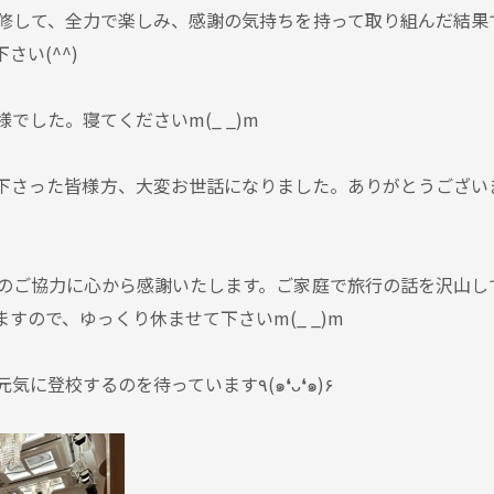
修して、全力で楽しみ、感謝の気持ちを持って取り組んだ結果
い(^^)
でした。寝てくださいm(_ _)m
下さった皆様方、大変お世話になりました。ありがとうござい
のご協力に心から感謝いたします。ご家庭で旅行の話を沢山し
すので、ゆっくり休ませて下さいm(_ _)m
それでは、生徒の皆さんが、週明け元気に登校するのを待っています٩(๑❛ᴗ❛๑)۶