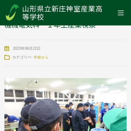
山形県立新庄神室産業高等学校
>
お知らせ
>
学校から
>
機械電気科
山形県立新庄神室産業高
１年生産業視察
等学校
機械電気科 １年生産業視察
2023年06月22日
カテゴリー:
学校から