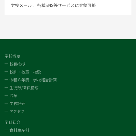
学校メール。 各種SNS等サービスに登録可能
学校概要
校長挨拶
校訓・校章・校歌
令和８年度 学校経営計画
生徒数/職員構成
沿革
学校評価
アクセス
学科紹介
食料生産科