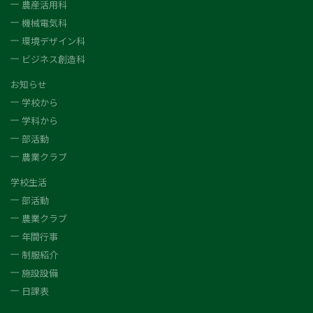
農産活用科
機械電気科
環境デザイン科
ビジネス創造科
お知らせ
学校から
学科から
部活動
農業クラブ
学校生活
部活動
農業クラブ
年間行事
制服紹介
施設設備
日課表