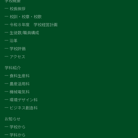
学校概要
校長挨拶
校訓・校章・校歌
令和８年度 学校経営計画
生徒数/職員構成
沿革
学校評価
アクセス
学科紹介
食料生産科
農産活用科
機械電気科
環境デザイン科
ビジネス創造科
お知らせ
学校から
学科から