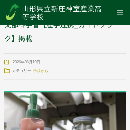
山形県立新庄神室産業高等学校
>
お知らせ
>
学校から
>
文部科学省
山形県立新庄神室産業高
【産学連携_ガイドブック】掲載
等学校
文部科学省【産学連携_ガイドブッ
ク】掲載
2026年06月10日
カテゴリー:
学校から