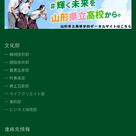
文化部
機械技術部
建設技術部
農業生産部
吹奏楽部
郷土芸能部
ライフクリエイト部
美術部
ビジネス探究部
連絡先情報