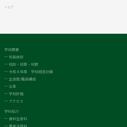
シェア
学校概要
校長挨拶
校訓・校章・校歌
令和８年度 学校経営計画
生徒数/職員構成
沿革
学校評価
アクセス
学科紹介
食料生産科
農産活用科