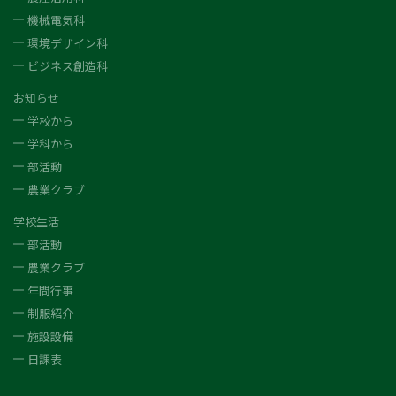
機械電気科
環境デザイン科
ビジネス創造科
お知らせ
学校から
学科から
部活動
農業クラブ
学校生活
部活動
農業クラブ
年間行事
制服紹介
施設設備
日課表