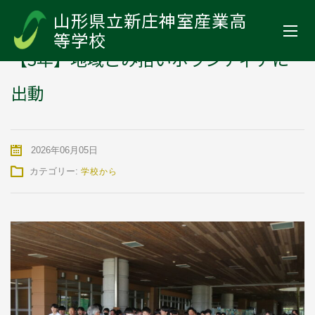
山形県立新庄神室産業高等学校
>
お知らせ
>
学校から
>
【3年】地域
山形県立新庄神室産業高
ごみ拾いボランティアに出動
等学校
【3年】地域ごみ拾いボランティアに
出動
2026年06月05日
カテゴリー:
学校から