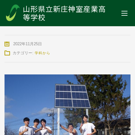
山形県立新庄神室産業高等学校
>
お知らせ
>
学科から
>
ありが灯！！
山形県立新庄神室産業高
等学校
ありが灯！！
2022年11月25日
カテゴリー:
学科から